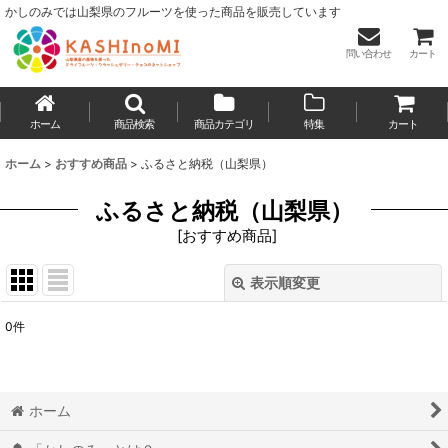
かしのみでは山梨県のフルーツを使った商品を販売しています
問い合わせ
カート
ホーム
商品検索
商品カテゴリ
特集
カート
ホーム
>
おすすめ商品
>
ふるさと納税（山梨県）
ふるさと納税（山梨県）
[
おすすめ商品
]
表示順変更
閉じる
0
件
表示数
:
並び順
:
ホーム