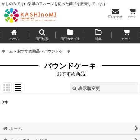
かしのみでは山梨県のフルーツを使った商品を販売しています
問い合わせ
カート
ホーム
商品検索
商品カテゴリ
特集
カート
ホーム
>
おすすめ商品
>
パウンドケーキ
パウンドケーキ
[
おすすめ商品
]
表示順変更
閉じる
0
件
表示数
:
並び順
:
ホーム