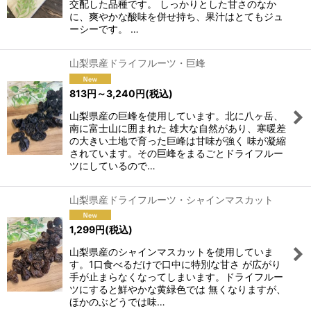
交配した品種です。 しっかりとした甘さのなか
に、爽やかな酸味を併せ持ち、果汁はとてもジュ
ーシーです。 …
山梨県産ドライフルーツ・巨峰
813
円
～3,240
円
(税込)
山梨県産の巨峰を使用しています。北に八ヶ岳、
南に富士山に囲まれた 雄大な自然があり、寒暖差
の大きい土地で育った巨峰は甘味が強く 味が凝縮
されています。その巨峰をまるごとドライフルー
ツにしているので…
山梨県産ドライフルーツ・シャインマスカット
1,299
円
(税込)
山梨県産のシャインマスカットを使用していま
す。1口食べるだけで口中に特別な甘さ が広がり
手が止まらなくなってしまいます。ドライフルー
ツにすると鮮やかな黄緑色では 無くなりますが、
ほかのぶどうでは味…