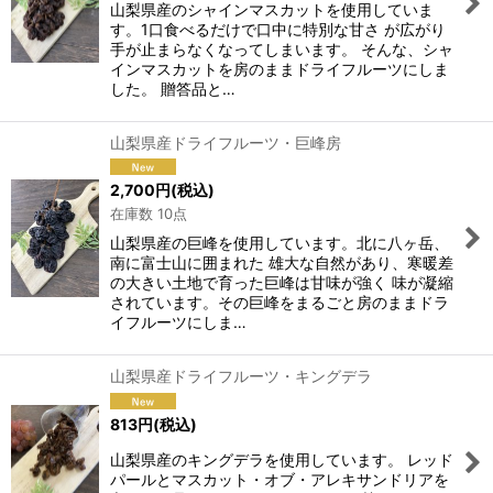
絞り込む
山梨県産のシャインマスカットを使用していま
す。1口食べるだけで口中に特別な甘さ が広がり
手が止まらなくなってしまいます。 そんな、シャ
インマスカットを房のままドライフルーツにしま
した。 贈答品と…
山梨県産ドライフルーツ・巨峰房
2,700
円
(税込)
在庫数 10点
山梨県産の巨峰を使用しています。北に八ヶ岳、
南に富士山に囲まれた 雄大な自然があり、寒暖差
の大きい土地で育った巨峰は甘味が強く 味が凝縮
されています。その巨峰をまるごと房のままドラ
イフルーツにしま…
山梨県産ドライフルーツ・キングデラ
813
円
(税込)
山梨県産のキングデラを使用しています。 レッド
パールとマスカット・オブ・アレキサンドリアを