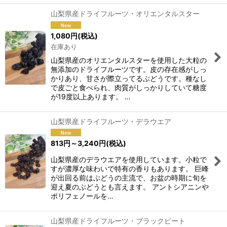
山梨県産ドライフルーツ・オリエンタルスター
1,080
円
(税込)
在庫あり
山梨県産のオリエンタルスターを使用した大粒の
無添加のドライフルーツです。皮の存在感がしっ
かりあり、甘さが際立ってるぶどうです。種なし
で皮ごと食べられ、肉質がしっかりしていて糖度
が19度以上あります。 …
山梨県産ドライフルーツ・デラウエア
813
円
～3,240
円
(税込)
山梨県産のデラウエアを使用しています。小粒で
すが濃厚な味わいで特有の香りもあります。 巨峰
が出回る前はぶどうの主流で、お盆の時期に旬を
迎え夏のぶどうとも言えます。 アントシアニンや
ポリフェノールを…
山梨県産ドライフルーツ・ブラックビート