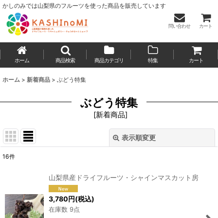
かしのみでは山梨県のフルーツを使った商品を販売しています
問い合わせ
カート
ホーム
商品検索
商品カテゴリ
特集
カート
ホーム
>
新着商品
>
ぶどう特集
ぶどう特集
[
新着商品
]
表示順変更
閉じる
16
件
表示数
:
山梨県産ドライフルーツ・シャインマスカット房
並び順
:
3,780
円
(税込)
在庫数 9点