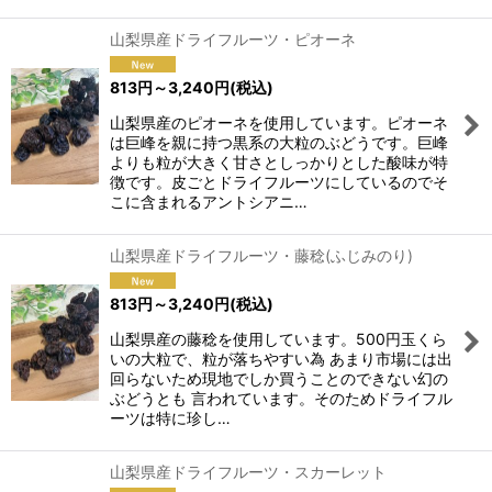
山梨県産ドライフルーツ・ピオーネ
813
円
～3,240
円
(税込)
山梨県産のピオーネを使用しています。ピオーネ
は巨峰を親に持つ黒系の大粒のぶどうです。巨峰
よりも粒が大きく甘さとしっかりとした酸味が特
徴です。皮ごとドライフルーツにしているのでそ
こに含まれるアントシアニ…
山梨県産ドライフルーツ・藤稔(ふじみのり)
813
円
～3,240
円
(税込)
山梨県産の藤稔を使用しています。500円玉くら
いの大粒で、粒が落ちやすい為 あまり市場には出
回らないため現地でしか買うことのできない幻の
ぶどうとも 言われています。そのためドライフル
ーツは特に珍し…
山梨県産ドライフルーツ・スカーレット