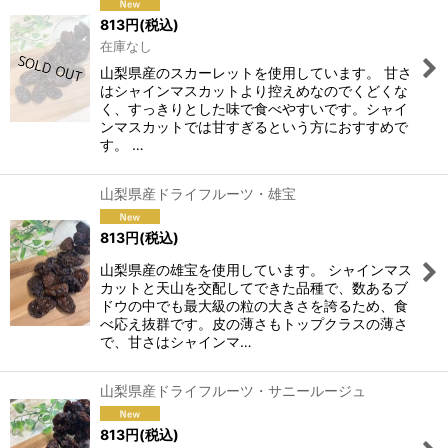
813
円
(税込)
在庫なし
山梨県産のスカーレットを使用しています。 甘さ
はシャインマスカットより控えめなのでくどくな
く、すっきりとした味で食べやすいです。シャイ
ンマスカットでは甘すぎるという方におすすめで
す。 …
山梨県産ドライフルーツ・雄宝
813
円
(税込)
山梨県産の雄宝を使用しています。 シャインマス
カットと天山を交配してできた品種で、数あるブ
ドウの中でも最大級の粒の大きさを誇るため、食
べ応え抜群です。皮の薄さもトップクラスの薄さ
で、甘さはシャインマ…
山梨県産ドライフルーツ・サニールージュ
813
円
(税込)