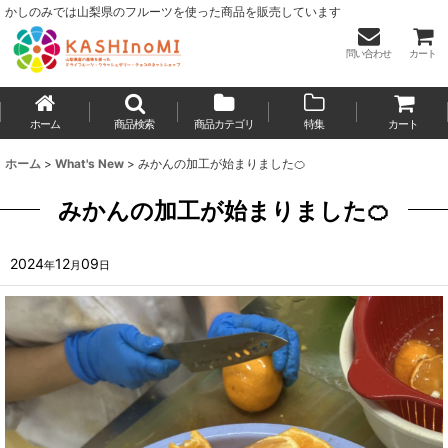
かしのみでは山梨県のフルーツを使った商品を販売しています
問い合わせ
カート
ホーム
商品検索
商品カテゴリ
特集
カート
ホーム
>
What's New
>
みかんの加工が始まりました🍊
みかんの加工が始まりました🍊
2024
12
09
年
月
日